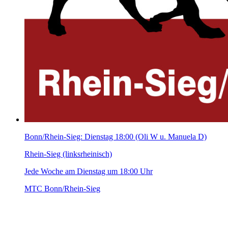
Bonn/Rhein-Sieg: Dienstag 18:00 (Oli W u. Manuela D)
Rhein-Sieg (linksrheinisch)
Jede Woche am Dienstag um 18:00 Uhr
MTC Bonn/Rhein-Sieg