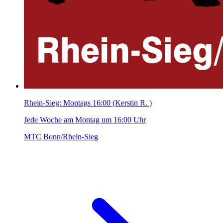
Rhein-Sieg: Montags 16:00 (Kerstin R. )
Jede Woche am Montag um 16:00 Uhr
MTC Bonn/Rhein-Sieg