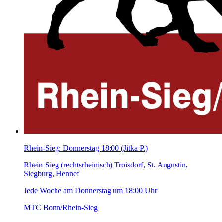
Rhein-Sieg: Donnerstag 18:00 (Jitka P.)
Rhein-Sieg (rechtsrheinisch) Troisdorf, St. Augustin,
Siegburg, Hennef
Jede Woche am Donnerstag um 18:00 Uhr
MTC Bonn/Rhein-Sieg