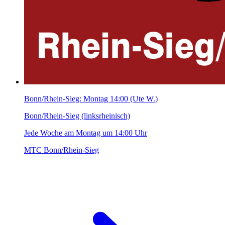
Bonn/Rhein-Sieg: Montag 14:00 (Ute W.)
Bonn/Rhein-Sieg (linksrheinisch)
Jede Woche am Montag um 14:00 Uhr
MTC Bonn/Rhein-Sieg